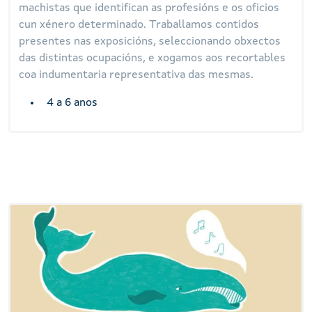
machistas que identifican as profesións e os oficios
cun xénero determinado. Traballamos contidos
presentes nas exposicións, seleccionando obxectos
das distintas ocupacións, e xogamos aos recortables
coa indumentaria representativa das mesmas.
4 a 6 anos