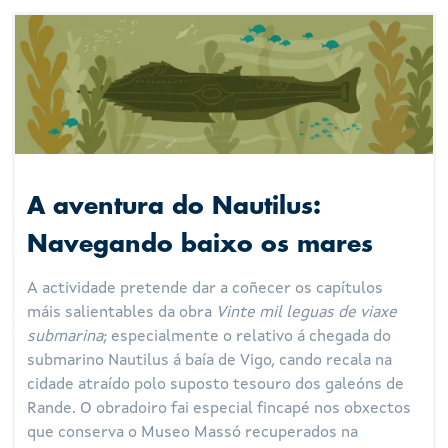
A aventura do Nautilus:
Navegando baixo os mares
A actividade pretende dar a coñecer os capítulos
máis salientables da obra
Vinte mil leguas de viaxe
submarina
; especialmente o relativo á chegada do
submarino Nautilus á baía de Vigo, cando recala na
cidade atraído polo suposto tesouro dos galeóns de
Rande. O obradoiro fai especial fincapé nos obxectos
que conserva o Museo Massó recuperados na