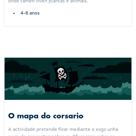
onde tamén viven plantas e animais.
4-6 anos
O mapa do corsario
A actividade pretende fixar mediante o xogo unha