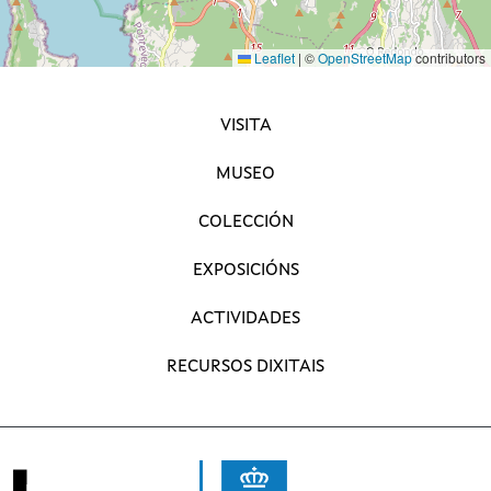
Leaflet
|
©
OpenStreetMap
contributors
NAVEGACIÓN PRINCIPAL
VISITA
MUSEO
COLECCIÓN
EXPOSICIÓNS
ACTIVIDADES
RECURSOS DIXITAIS