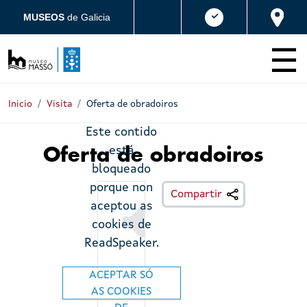
Ir o contido principal
MUSEOS
de Galicia
Inicio
Visita
Oferta de obradoiros
Este contido
está
Oferta de obradoiros
bloqueado
porque non
Escoitar
Compartir
aceptou as
cookies de
ReadSpeaker.
ACEPTAR SÓ
AS COOKIES