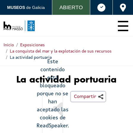
Pasar al contenido principal
ABIERTO
MUSEOS
de Galicia
Inicio
Exposiciones
La conquista del mar y la explotación de sus recursos
La actividad portuaria
Este
contenido
está
La actividad portuaria
bloqueado
porque no se
Escoitar
Compartir
han
aceptado las
cookies de
ReadSpeaker.