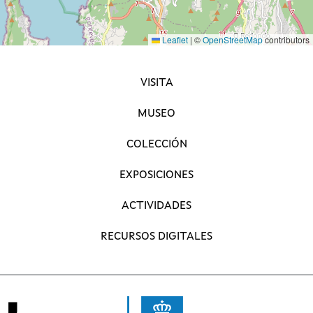
Leaflet
|
©
OpenStreetMap
contributors
NAVEGACIÓN PRINCIPAL
VISITA
MUSEO
COLECCIÓN
EXPOSICIONES
ACTIVIDADES
RECURSOS DIGITALES