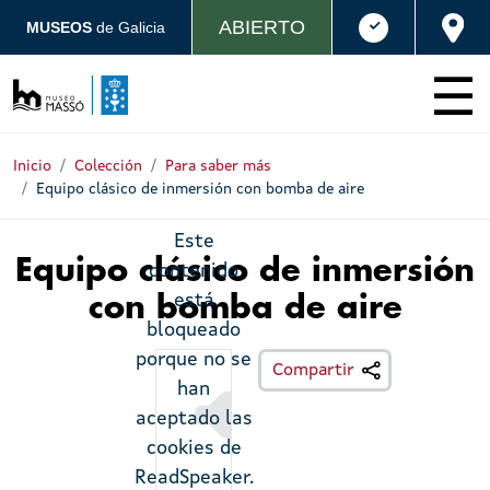
Pasar al contenido principal
ABIERTO
MUSEOS
de Galicia
Inicio
Colección
Para saber más
Equipo clásico de inmersión con bomba de aire
Este
Equipo clásico de inmersión
contenido
está
con bomba de aire
bloqueado
porque no se
Escoitar
Compartir
han
aceptado las
cookies de
ReadSpeaker.