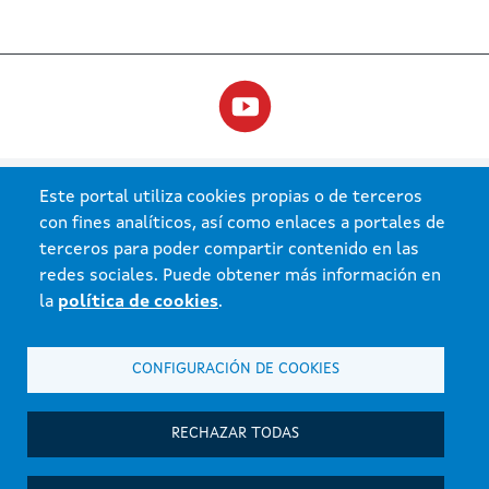
Este portal utiliza cookies propias o de terceros
con fines analíticos, así como enlaces a portales de
terceros para poder compartir contenido en las
redes sociales. Puede obtener más información en
la
política de cookies
.
Xunta de Galicia. Información mantenida y publicada en internet por la Xunta de Galicia
CONFIGURACIÓN DE COOKIES
Atención á cidadanía
Accesibilidade
RECHAZAR TODAS
Aviso legal
Mapa do portal