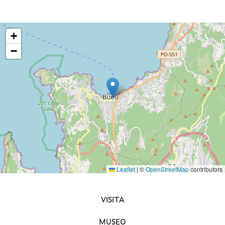
+
−
Leaflet
|
©
OpenStreetMap
contributors
NAVEGACIÓN PRINCIPAL
VISITA
MUSEO