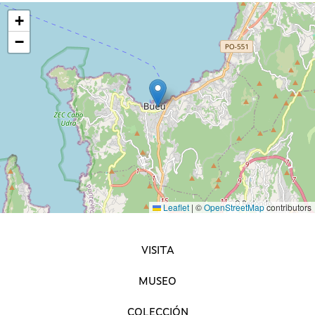
+
−
Leaflet
|
©
OpenStreetMap
contributors
NAVEGACIÓN PRINCIPAL
VISITA
MUSEO
COLECCIÓN