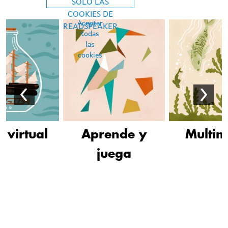
SÓLO LAS
COOKIES DE
Aceptar
READSPEAKER
todas
las
cookies
a virtual
Aprende y
Multim
juega