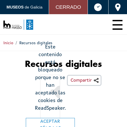
Pasar al contenido principal
CERRADO
MUSEOS
de Galicia
Inicio
Recursos digitales
Este
contenido
está
Recursos digitales
bloqueado
porque no se
Escoitar
Compartir
han
aceptado las
cookies de
ReadSpeaker.
ACEPTAR