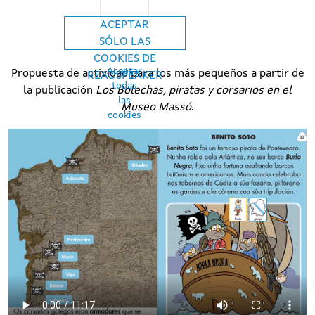
ACEPTAR
SÓLO LAS
COOKIES DE
Aceptar
Propuesta de actividad para los más pequeños a partir de
READSPEAKER
todas
la publicación
Los Bolechas, piratas y corsarios en el
las
Museo Massó
.
cookies