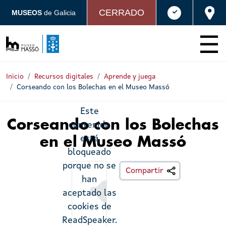
Pasar al contenido principal
CERRADO
MUSEOS
de Galicia
Inicio
Recursos digitales
Aprende y juega
Corseando con los Bolechas en el Museo Massó
Este
Corseando con los Bolechas
contenido
está
en el Museo Massó
bloqueado
porque no se
Escoitar
Compartir
han
aceptado las
cookies de
ReadSpeaker.