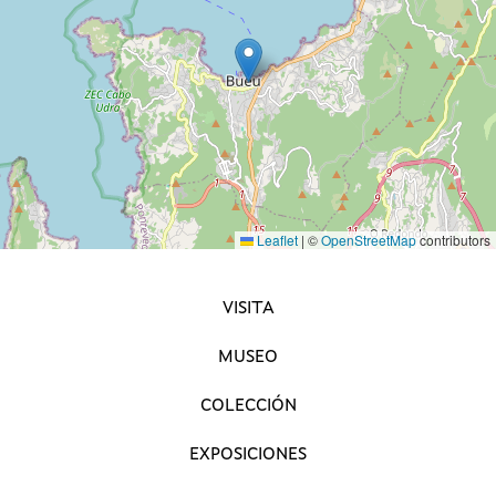
Leaflet
|
©
OpenStreetMap
contributors
NAVEGACIÓN PRINCIPAL
VISITA
MUSEO
COLECCIÓN
EXPOSICIONES