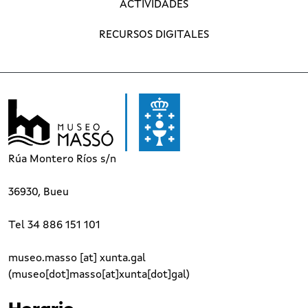
ACTIVIDADES
RECURSOS DIGITALES
Rúa Montero Ríos s/n
36930, Bueu
Tel 34 886 151 101
museo.masso
[at]
xunta.gal
(museo[dot]masso[at]xunta[dot]gal)