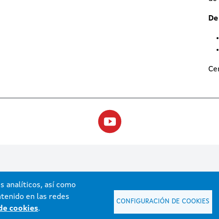
De
Cer
s analíticos, así como
tenido en las redes
CONFIGURACIÓN DE COOKIES
 de cookies
.
n mantenida y publicada en internet por la Xunta de Galicia
ccesibilidade
Aviso legal
Mapa do portal