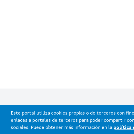
Este portal utiliza cookies propias o de terceros con fine
enlaces a portales de terceros para poder compartir con
sociales. Puede obtener más información en la
política
Xunta de Galicia. Informació
Atención á cidadanía
A