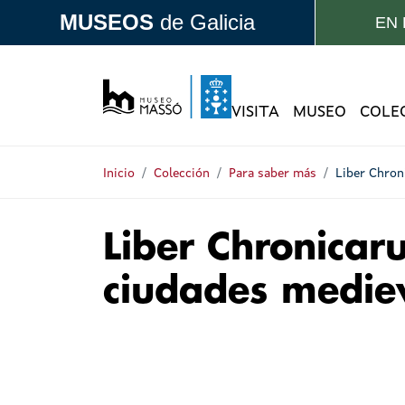
Pasar al contenido principal
MUSEOS
de Galicia
EN
VISITA
MUSEO
COLE
Navegación p
Inicio
Colección
Para saber más
Liber Chron
Liber Chronicar
ciudades medie