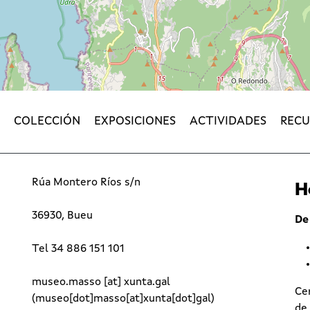
COLECCIÓN
EXPOSICIONES
ACTIVIDADES
RECU
Rúa Montero Ríos s/n
H
36930, Bueu
De
Tel 34 886 151 101
museo.masso
[at]
xunta.gal
Cer
(museo[dot]masso[at]xunta[dot]gal)
de