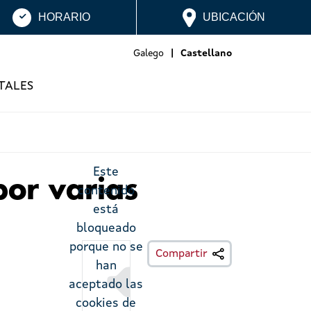
HORARIO
UBICACIÓN
Galego
Castellano
TALES
Este
por varias
contenido
está
bloqueado
porque no se
Escoitar
Compartir
han
aceptado las
cookies de